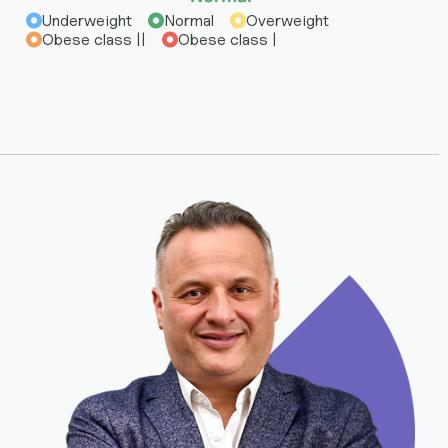
Underweight
Normal
Overweight
Obese class ||
Obese class |