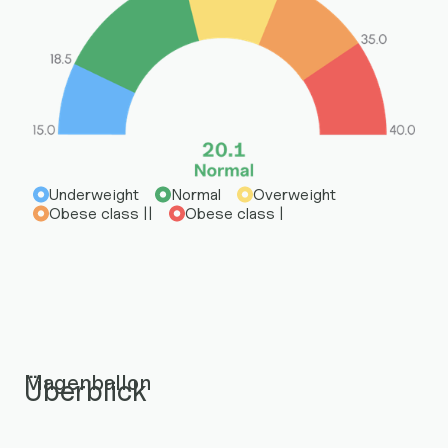
Underweight
Normal
Overweight
Obese class ||
Obese class |
Magenballon
Überblick