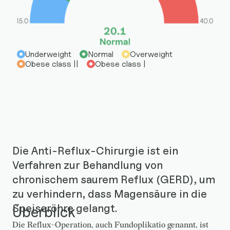
Underweight
Normal
Overweight
Obese class ||
Obese class |
Die Anti-Reflux-Chirurgie ist ein
Verfahren zur Behandlung von
chronischem saurem Reflux (GERD), um
zu verhindern, dass Magensäure in die
Speiseröhre gelangt.
Überblick
Die Reflux-Operation, auch Fundoplikatio genannt, ist