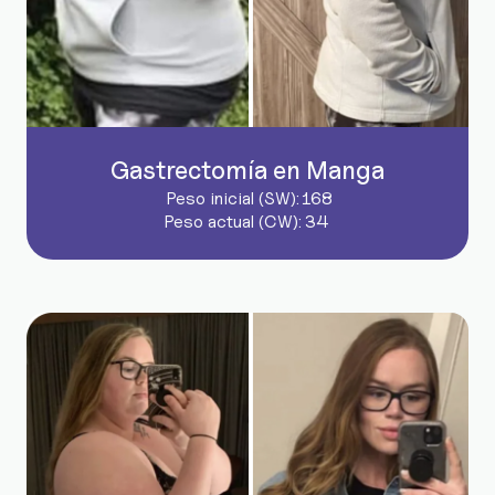
Gastrectomía en Manga
Peso inicial (SW):
168
Peso actual (CW):
34