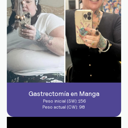
Gastrectomía en Manga
Peso inicial (SW):
156
Peso actual (CW):
98